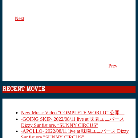
Next
Prev
RECENT MOVIE
New Music Video “COMPLETE WORLD” 公開！
-GOING SKIP- 2022/08/11 live at 味園ユニバース
Dizzy Sunfist pre. “SUNNY CIRCUS”
-APOLLO- 2022/08/11 live at 味園ユニバース Dizzy
Sunfist pre.”SUNNY CIRCUS”