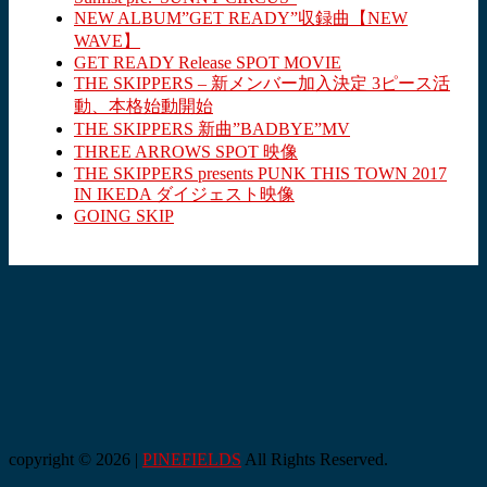
NEW ALBUM”GET READY”収録曲【NEW
WAVE】
GET READY Release SPOT MOVIE
THE SKIPPERS – 新メンバー加入決定 3ピース活
動、本格始動開始
THE SKIPPERS 新曲”BADBYE”MV
THREE ARROWS SPOT 映像
THE SKIPPERS presents PUNK THIS TOWN 2017
IN IKEDA ダイジェスト映像
GOING SKIP
copyright © 2026 |
PINEFIELDS
All Rights Reserved.