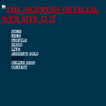
HOME
NEWS
PROFILE
DISCO
LIVE
JAGGER’S SOLO
MOVIE
ONLINE SHOP
CONTACT