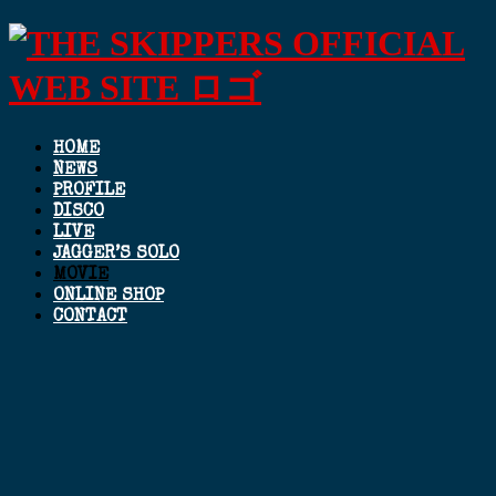
HOME
NEWS
PROFILE
DISCO
LIVE
JAGGER’S SOLO
MOVIE
ONLINE SHOP
CONTACT