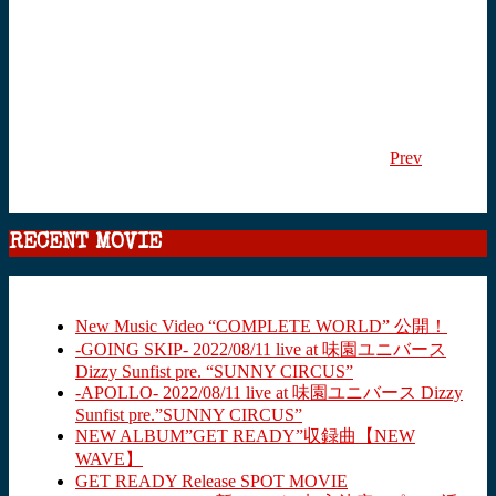
Prev
RECENT MOVIE
New Music Video “COMPLETE WORLD” 公開！
-GOING SKIP- 2022/08/11 live at 味園ユニバース
Dizzy Sunfist pre. “SUNNY CIRCUS”
-APOLLO- 2022/08/11 live at 味園ユニバース Dizzy
Sunfist pre.”SUNNY CIRCUS”
NEW ALBUM”GET READY”収録曲【NEW
WAVE】
GET READY Release SPOT MOVIE