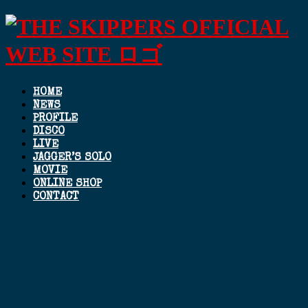
HOME
NEWS
PROFILE
DISCO
LIVE
JAGGER’S SOLO
MOVIE
ONLINE SHOP
CONTACT