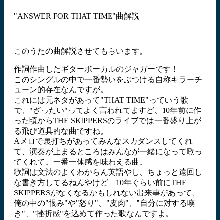
"ANSWER FOR THAT TIME"曲解説
このうたの曲解説させてもらいます。
作詞作曲したギターボーカルのジャガーです！
このシングルの中で一番勢いをぶつける自称キラーチ
ューン的存在なんですが。
これには元ネタがあって"THAT TIME"っていう歌
で、"ざったい"ってよく言われてますど、10年前に作
った頃からTHE SKIPPERSのライブでは一番盛り上が
る飛び道具的な曲ですね。
Aメロで裏打ちがあってみんなスカダンスしてくれ
て、演奏が止まるところはみんなが一緒になって歌っ
てくれて。一番一体感を味わえる曲。
歌詞は文法のよくわからん英語やし、ちょっと遠回し
な書き方してるねんやけど、10年ぐらい前にTHE
SKIPPERSがなくなるかもしれない出来事があって、
俺の中の"恨み"や"怒り"、"皮肉"、"自分に対する嘆
き"、"挫折感"を込めて作った歌なんですよ。