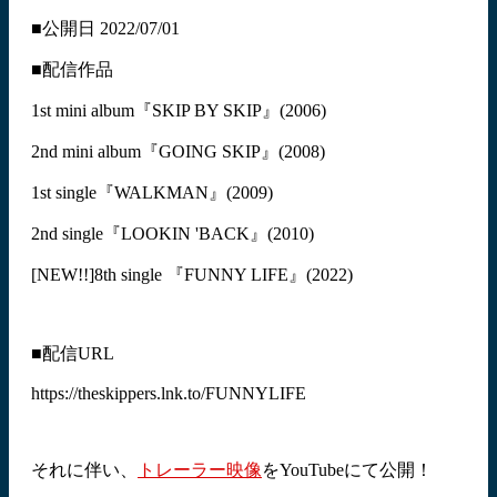
■公開日 2022/07/01
■配信作品
1st mini album『SKIP BY SKIP』(2006)
2nd mini album『GOING SKIP』(2008)
1st single『WALKMAN』(2009)
2nd single『LOOKIN 'BACK』(2010)
[NEW!!]8th single 『FUNNY LIFE』(2022)
■配信URL
https://theskippers.lnk.to/FUNNYLIFE
それに伴い、
トレーラー映像
をYouTubeにて公開！