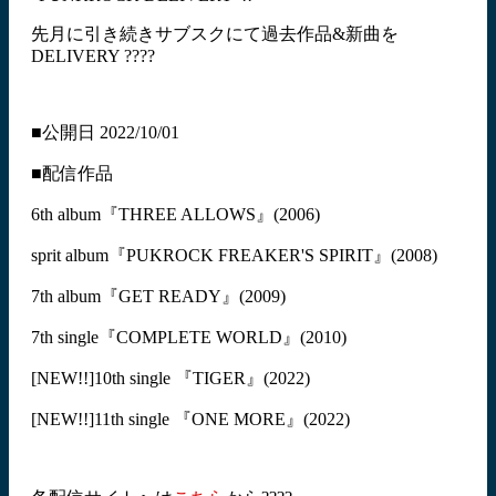
先月に引き続きサブスクにて過去作品&新曲を
DELIVERY ????
■公開日 2022/10/01
■配信作品
6th album『THREE ALLOWS』(2006)
sprit album『PUKROCK FREAKER'S SPIRIT』(2008)
7th album『GET READY』(2009)
7th single『COMPLETE WORLD』(2010)
[NEW!!]10th single 『TIGER』(2022)
[NEW!!]11th single 『ONE MORE』(2022)