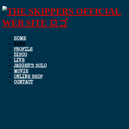
HOME
NEWS
PROFILE
DISCO
LIVE
JAGGER’S SOLO
MOVIE
ONLINE SHOP
CONTACT