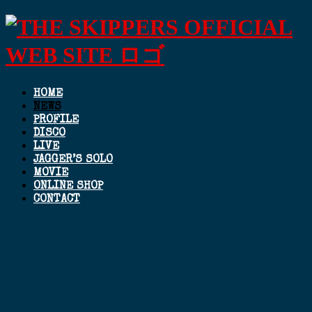
HOME
NEWS
PROFILE
DISCO
LIVE
JAGGER’S SOLO
MOVIE
ONLINE SHOP
CONTACT