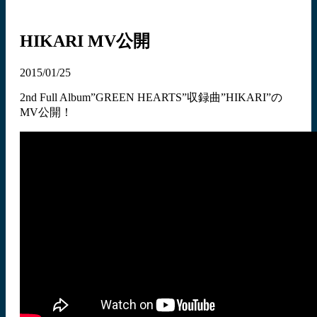
HIKARI MV公開
2015/01/25
2nd Full Album”GREEN HEARTS”収録曲”HIKARI”の
MV公開！