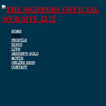
HOME
NEWS
PROFILE
DISCO
LIVE
JAGGER’S SOLO
MOVIE
ONLINE SHOP
CONTACT