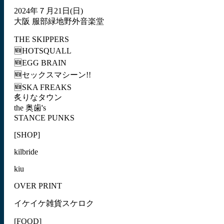
2024年７月21日(日)
大阪 服部緑地野外音楽堂
THE SKIPPERS
🆕HOTSQUALL
🆕EGG BRAIN
🆕セックスマシーン!!
🆕SKA FREAKS
炙りなタウン
the 奥歯's
STANCE PUNKS
[SHOP]
kilbride
kiu
OVER PRINT
イケイケ雑貨スケロク
[FOOD]