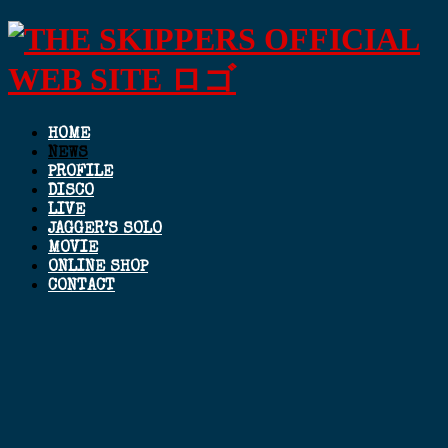
HOME
NEWS
PROFILE
DISCO
LIVE
JAGGER’S SOLO
MOVIE
ONLINE SHOP
CONTACT