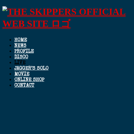
HOME
NEWS
PROFILE
DISCO
LIVE
JAGGER’S SOLO
MOVIE
ONLINE SHOP
CONTACT