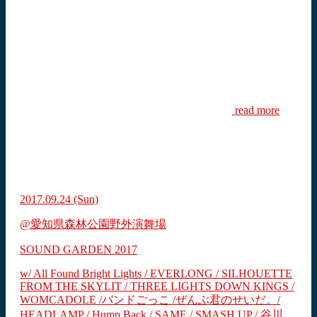
read more
2017.09.24
(Sun)
@愛知県森林公園野外演舞場
SOUND GARDEN 2017
w/ All Found Bright Lights / EVERLONG / SILHOUETTE
FROM THE SKYLIT / THREE LIGHTS DOWN KINGS /
WOMCADOLE /バンドごっこ /ぜんぶ君のせいだ。/
HEADLAMP / Hump Back / SAME / SMASH UP / 谷川