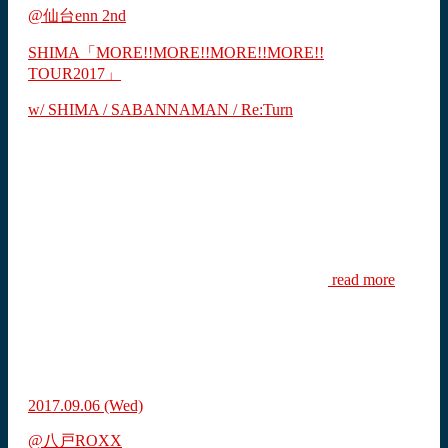
@仙台enn 2nd
SHIMA「MORE!!MORE!!MORE!!MORE!!
TOUR2017」
w/ SHIMA / SABANNAMAN / Re:Turn
read more
2017.09.06
(Wed)
@八戸ROXX