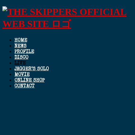
HOME
NEWS
PROFILE
DISCO
LIVE
JAGGER’S SOLO
MOVIE
ONLINE SHOP
CONTACT