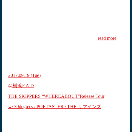
read more
2017.09.19
(Tue)
@横浜F.A.D
THE SKIPPERS “WHEREABOUT”Release Tour
w/ 39degrees / POETASTER / THE リマインズ