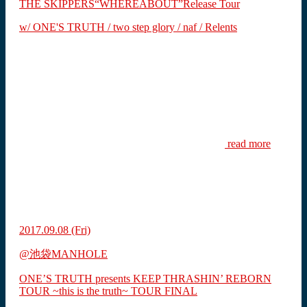
THE SKIPPERS“WHEREABOUT”Release Tour
w/ ONE'S TRUTH / two step glory / naf / Relents
read more
2017.09.08
(Fri)
@池袋MANHOLE
ONE’S TRUTH presents KEEP THRASHIN’ REBORN
TOUR ~this is the truth~ TOUR FINAL