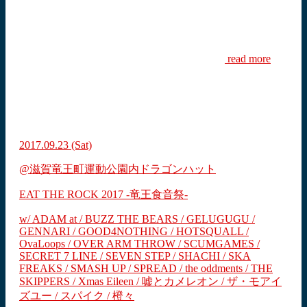
read more
2017.09.23
(Sat)
@滋賀竜王町運動公園内ドラゴンハット
EAT THE ROCK 2017 -竜王食音祭-
w/ ADAM at / BUZZ THE BEARS / GELUGUGU /
GENNARI / GOOD4NOTHING / HOTSQUALL /
OvaLoops / OVER ARM THROW / SCUMGAMES /
SECRET 7 LINE / SEVEN STEP / SHACHI / SKA
FREAKS / SMASH UP / SPREAD / the oddments / THE
SKIPPERS / Xmas Eileen / 嘘とカメレオン / ザ・モアイ
ズユー / スパイク / 橙々