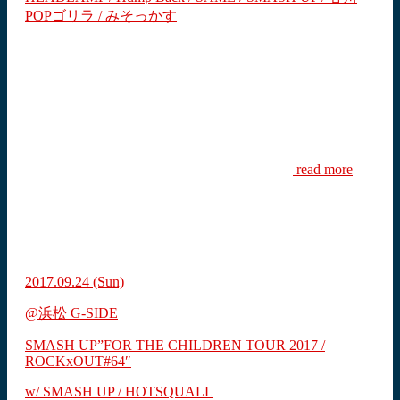
POPゴリラ / みそっかす
read more
2017.09.24
(Sun)
@浜松 G-SIDE
SMASH UP”FOR THE CHILDREN TOUR 2017 /
ROCKxOUT#64″
w/ SMASH UP / HOTSQUALL