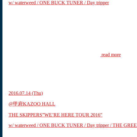
w/ waterweed / ONE BUCK TUNER / Day tripper
read more
2016.07.14
(Thu)
@甲府KAZOO HALL
THE SKIPPERS”WE’RE HERE TOUR 2016″
w/ waterweed / ONE BUCK TUNER / Day tripper / THE G