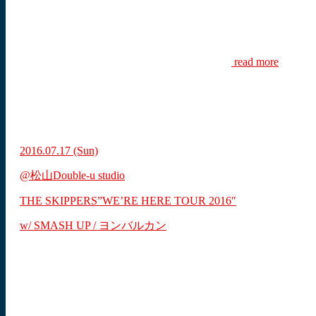
read more
2016.07.17
(Sun)
@松山Double-u studio
THE SKIPPERS”WE’RE HERE TOUR 2016″
w/ SMASH UP / ヨンバルカン