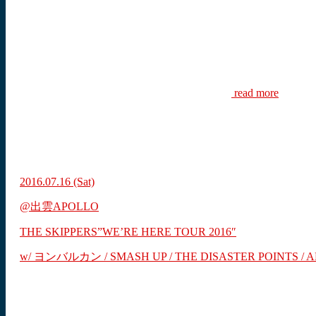
read more
2016.07.16
(Sat)
@出雲APOLLO
THE SKIPPERS”WE’RE HERE TOUR 2016″
w/ ヨンバルカン / SMASH UP / THE DISASTER POINTS / 