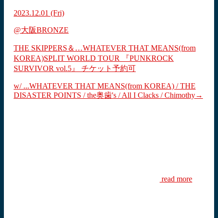
2023.12.01
(Fri)
@大阪BRONZE
THE SKIPPERS＆…WHATEVER THAT MEANS(from
KOREA)SPLIT WORLD TOUR 『PUNKROCK
SURVIVOR vol.5』
チケット予約可
w/ ...WHATEVER THAT MEANS(from KOREA) / THE
DISASTER POINTS / the奥歯's / All I Clacks / Chimothy→
read more