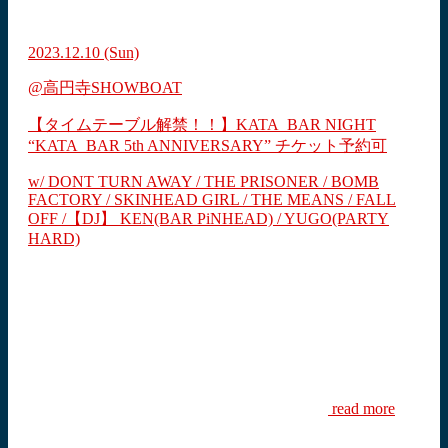
2023.12.10
(Sun)
@高円寺SHOWBOAT
【タイムテーブル解禁！！】KATA_BAR NIGHT
“KATA_BAR 5th ANNIVERSARY”
チケット予約可
w/ DONT TURN AWAY / THE PRISONER / BOMB
FACTORY / SKINHEAD GIRL / THE MEANS / FALL
OFF /【DJ】 KEN(BAR PiNHEAD) / YUGO(PARTY
HARD)
read more