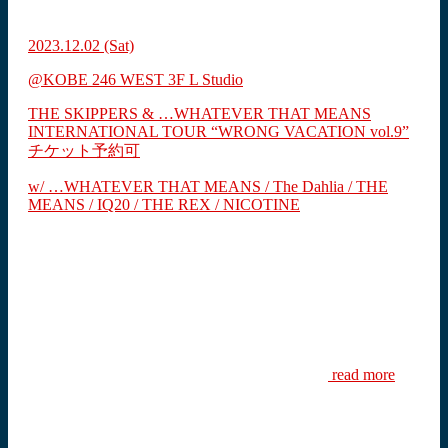
2023.12.02
(Sat)
@KOBE 246 WEST 3F L Studio
THE SKIPPERS & …WHATEVER THAT MEANS
INTERNATIONAL TOUR “WRONG VACATION vol.9”
チケット予約可
w/ …WHATEVER THAT MEANS / The Dahlia / THE
MEANS / IQ20 / THE REX / NICOTINE
read more