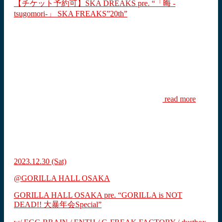
【チケット予約可】SKA DREAKS pre. “「晦 -
tsugomori-」 SKA FREAKS”20th”
read more
2023.12.30
(Sat)
@GORILLA HALL OSAKA
GORILLA HALL OSAKA pre. “GORILLA is NOT
DEAD!! 大暴年会Special”