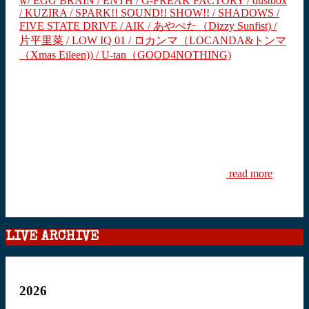
w/ EGG BRAIN / ENTH / G-FREAK FACTORY / dustbox
/ KUZIRA / SPARK!! SOUND!! SHOW!! / SHADOWS /
FIVE STATE DRIVE / AIK / あやぺた（Dizzy Sunfist) /
片平里菜 / LOW IQ 01 / ロカンマ（LOCANDA&トンマ
（Xmas Eileen)) / U-tan（GOOD4NOTHING)
read more
LIVE ARCHIVE
2026