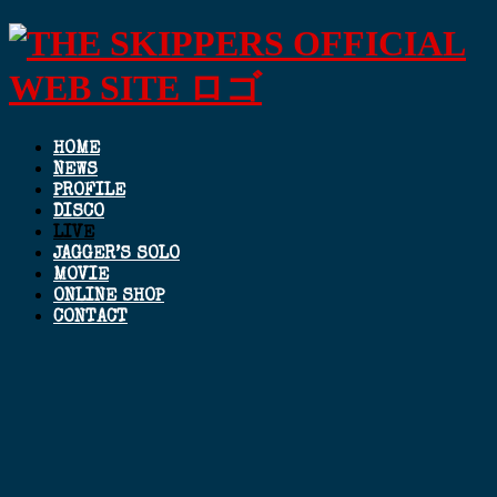
HOME
NEWS
PROFILE
DISCO
LIVE
JAGGER’S SOLO
MOVIE
ONLINE SHOP
CONTACT