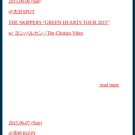
2015.06.06
(Sat)
@大分SPOT
THE SKIPPERS “GREEN HEARTS TOUR 2015”
w/ ヨンバルカン / The Chorizo Vibes
read more
2015.06.07
(Sun)
@高松RIZIN