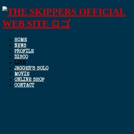
HOME
NEWS
PROFILE
DISCO
LIVE
JAGGER’S SOLO
MOVIE
ONLINE SHOP
CONTACT