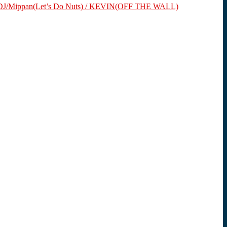
Mippan(Let’s Do Nuts) / KEVIN(OFF THE WALL)