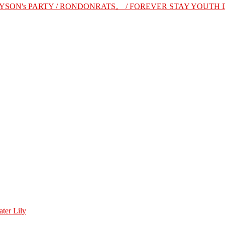
/ MAYSON's PARTY / RONDONRATS。 / FOREVER STAY YOUTH DJ/
er Lily