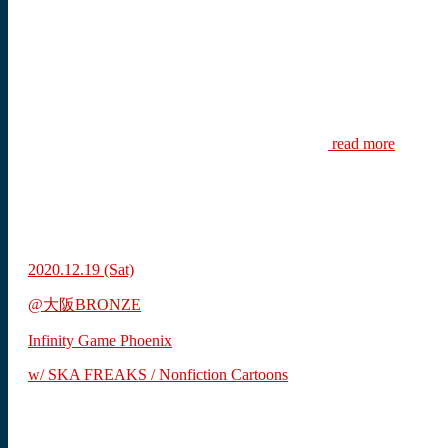
read more
2020.12.19
(Sat)
@大阪BRONZE
Infinity Game Phoenix
w/ SKA FREAKS / Nonfiction Cartoons