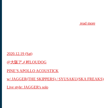
read more
2020.12.19
(Sat)
@大阪アメ村LOUDOG
PINE’S APOLLO ACOUSTICK
w/ JAGGER(THE SKIPPERS) / SYUSAKU(SKA FREAKS)
Live style: JAGGER's solo