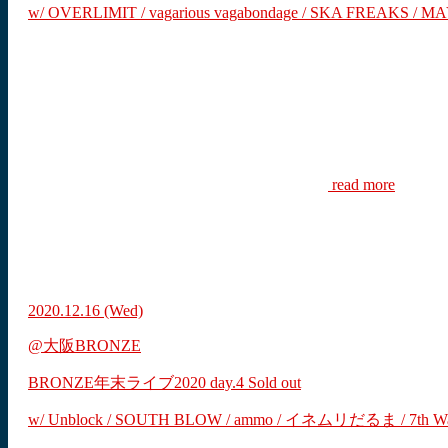
w/ OVERLIMIT / vagarious vagabondage / SKA FREAKS 
read more
2020.12.16
(Wed)
@大阪BRONZE
BRONZE年末ライブ2020 day.4
Sold out
w/ Unblock / SOUTH BLOW / ammo / イネムリだるま / 7th Wat