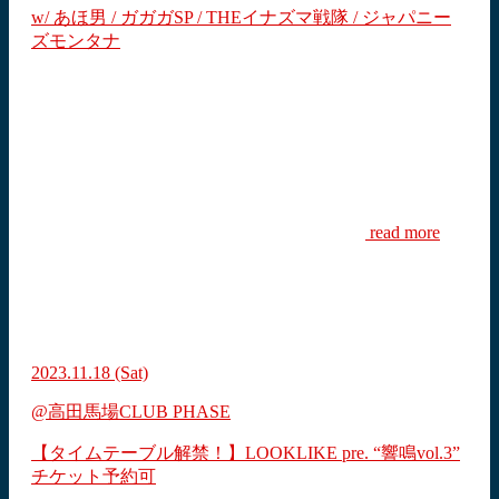
w/ あほ男 / ガガガSP / THEイナズマ戦隊 / ジャパニー
ズモンタナ
read more
2023.11.18
(Sat)
@高田馬場CLUB PHASE
【タイムテーブル解禁！】LOOKLIKE pre. “響鳴vol.3”
チケット予約可