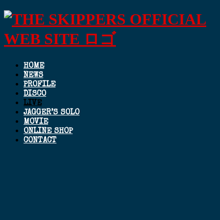
HOME
NEWS
PROFILE
DISCO
LIVE
JAGGER’S SOLO
MOVIE
ONLINE SHOP
CONTACT