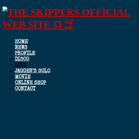
HOME
NEWS
PROFILE
DISCO
LIVE
JAGGER’S SOLO
MOVIE
ONLINE SHOP
CONTACT