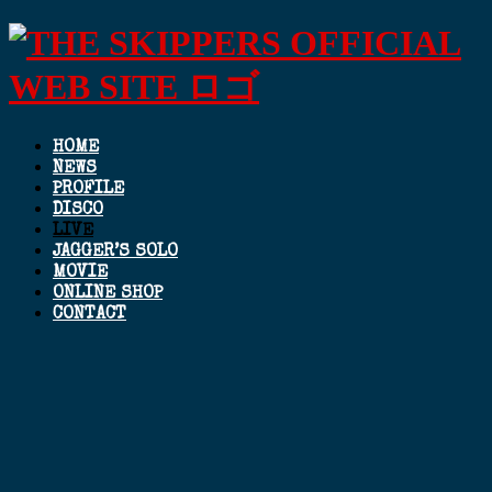
HOME
NEWS
PROFILE
DISCO
LIVE
JAGGER’S SOLO
MOVIE
ONLINE SHOP
CONTACT