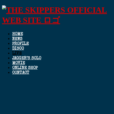
HOME
NEWS
PROFILE
DISCO
LIVE
JAGGER’S SOLO
MOVIE
ONLINE SHOP
CONTACT