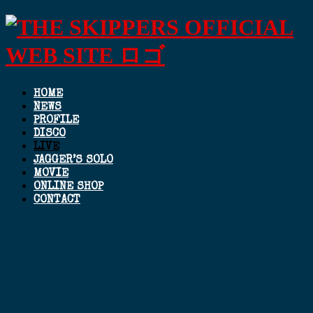
HOME
NEWS
PROFILE
DISCO
LIVE
JAGGER’S SOLO
MOVIE
ONLINE SHOP
CONTACT