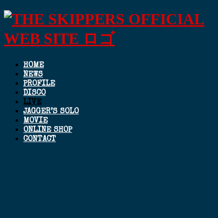
HOME
NEWS
PROFILE
DISCO
LIVE
JAGGER’S SOLO
MOVIE
ONLINE SHOP
CONTACT