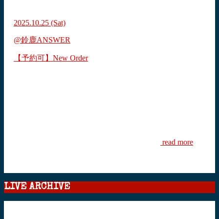
2025.10.25
(Sat)
@鈴鹿ANSWER
【予約可】New Order
read more
LIVE ARCHIVE