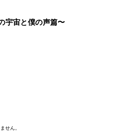
6〜君の宇宙と僕の声篇〜
けません。