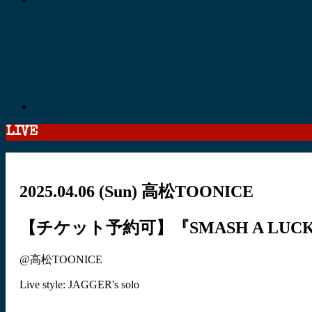
LIVE
2025.04.06
(Sun)
高松TOONICE
【チケット予約可】『SMASH A LUCK』spl
@高松TOONICE
Live style: JAGGER's solo