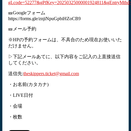
gLcode=52277&gPfKey=20250325000001924811&gEntryMthd
🎫Googleフォーム
https://forms.gle/znjiNpuGpbiHZoCB9
🎫メール予約
※HPの予約フォームは、不具合のため現在お使いいた
だけません。
▷下記メールあてに、以下内容をご記入の上直接送信
してください。
送信先:
theskippers.ticket@gmail.com
・お名前(カタカナ)
・LIVE日付
・会場
・枚数