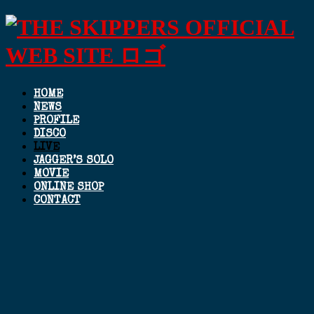
HOME
NEWS
PROFILE
DISCO
LIVE
JAGGER’S SOLO
MOVIE
ONLINE SHOP
CONTACT