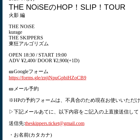
THE NOiSEのHOP！SLIP！TOUR
火影 編
THE NOiSE
kurage
THE SKIPPERS
東狂アルゴリズム
OPEN 18:30 / START 19:00
ADV ¥2,400/ DOOR ¥2,900(+1D)
🎫Googleフォーム
https://forms.gle/znjiNpuGpbiHZoCB9
🎫メール予約
※HPの予約フォームは、不具合のため現在お使いいただ
▷下記メールあてに、以下内容をご記入の上直接送信して
送信先:
theskippers.ticket@gmail.com
・お名前(カタカナ)