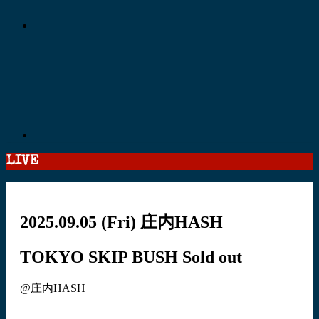
LIVE
2025.09.05
(Fri)
庄内HASH
TOKYO SKIP BUSH
Sold out
@庄内HASH