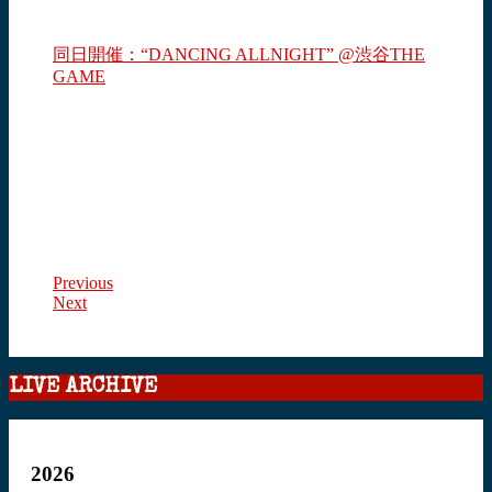
同日開催：“DANCING ALLNIGHT” @渋谷THE
GAME
Previous
Next
LIVE ARCHIVE
2026