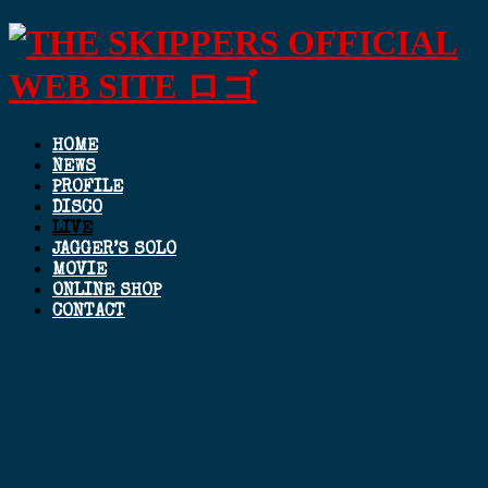
HOME
NEWS
PROFILE
DISCO
LIVE
JAGGER’S SOLO
MOVIE
ONLINE SHOP
CONTACT