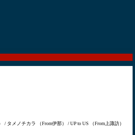
om長野） / タメノチカラ （From伊那） / UP to US （From上諏訪）