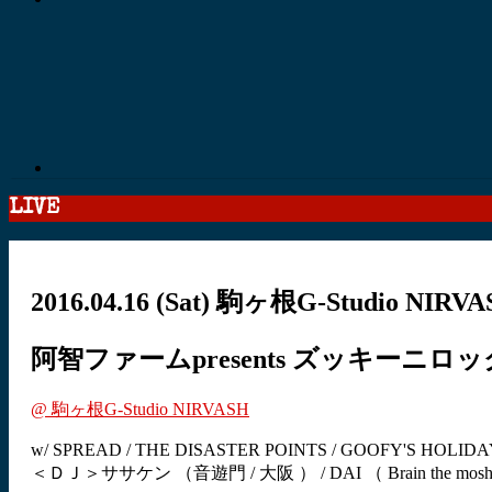
LIVE
2016.04.16
(Sat)
駒ヶ根G-Studio NIRVA
阿智ファームpresents ズッキーニロック
@ 駒ヶ根G-Studio NIRVASH
w/ SPREAD / THE DISASTER POINTS / GOOFY'S HO
＜ＤＪ＞ササケン （音遊門 / 大阪 ） / DAI （ Brain the mosh