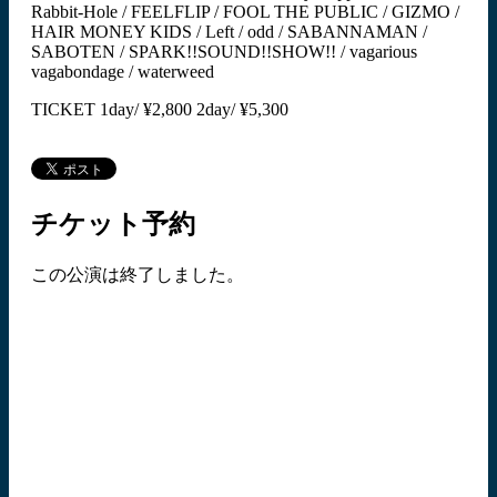
Rabbit-Hole / FEELFLIP / FOOL THE PUBLIC / GIZMO /
HAIR MONEY KIDS / Left / odd / SABANNAMAN /
SABOTEN / SPARK!!SOUND!!SHOW!! / vagarious
vagabondage / waterweed
TICKET 1day/ ¥2,800 2day/ ¥5,300
チケット予約
この公演は終了しました。