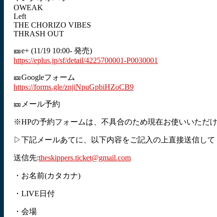
OWEAK
Left
THE CHORIZO VIBES
THRASH OUT
🎫e+ (11/19 10:00- 発売)
https://eplus.jp/sf/detail/4225700001-P0030001
🎫Googleフォーム
https://forms.gle/znjiNpuGpbiHZoCB9
🎫メール予約
※HPの予約フォームは、不具合のため現在お使いいただ
▷下記メールあてに、以下内容をご記入の上直接送信して
送信先:
theskippers.ticket@gmail.com
・お名前(カタカナ)
・LIVE日付
・会場