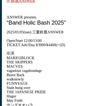
@ 鈴鹿ANSWER
ANSWER presents.
“Band Holic Bash 2025"
2025/01/05(sun) 三重鈴鹿ANSWER
Open/Start 12:00/13:00
TICKET Adv/Day ¥3900/¥4400(+1D)
出演
MARIO2BLOCK
THE SKIPPERS
MACVES
vagarious vagabondage
Brave Back
walkslowly
FUNNYAGE
Stain hung over
THE JAPANESE PRIDE
Hugre
May Forth
ヤングオオハラ