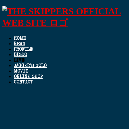
HOME
NEWS
PROFILE
DISCO
LIVE
JAGGER’S SOLO
MOVIE
ONLINE SHOP
CONTACT