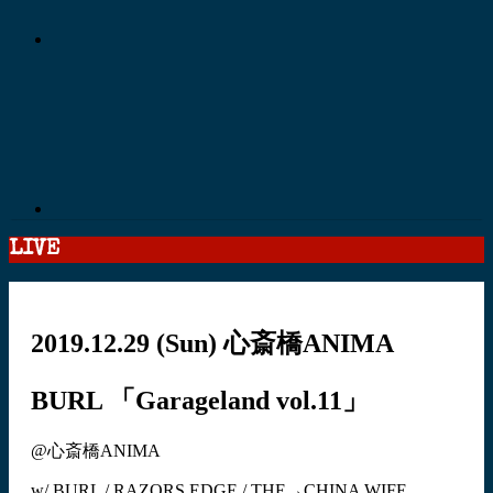
LIVE
2019.12.29
(Sun)
心斎橋ANIMA
BURL 「Garageland vol.11」
@心斎橋ANIMA
w/ BURL / RAZORS EDGE / THE→CHINA WIFE