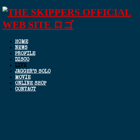
HOME
NEWS
PROFILE
DISCO
LIVE
JAGGER’S SOLO
MOVIE
ONLINE SHOP
CONTACT