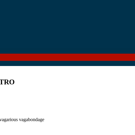
TTRO
rious vagabondage