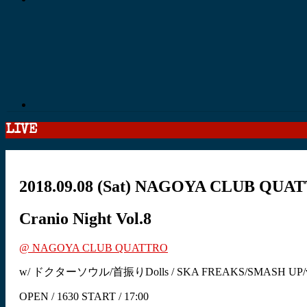
LIVE
2018.09.08
(Sat)
NAGOYA CLUB QUA
Cranio Night Vol.8
@ NAGOYA CLUB QUATTRO
w/ ドクターソウル/首振りDolls / SKA FREAKS/SMASH UP/vaga
OPEN / 1630 START / 17:00