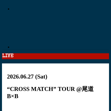
LIVE
2026.06.27
(Sat)
“CROSS MATCH” TOUR @尾道
B×B