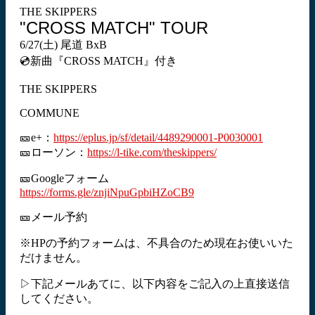
THE SKIPPERS
"CROSS MATCH" TOUR
6/27(土) 尾道 BxB
💿新曲『CROSS MATCH』付き
THE SKIPPERS
COMMUNE
🎫e+：
https://eplus.jp/sf/detail/4489290001-P0030001
🎫ローソン：
https://l-tike.com/theskippers/
🎫Googleフォーム
https://forms.gle/znjiNpuGpbiHZoCB9
🎫メール予約
※HPの予約フォームは、不具合のため現在お使いいた
だけません。
▷下記メールあてに、以下内容をご記入の上直接送信
してください。