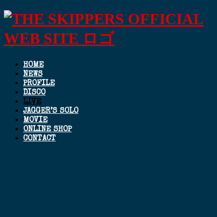
HOME
NEWS
PROFILE
DISCO
LIVE
JAGGER’S SOLO
MOVIE
ONLINE SHOP
CONTACT