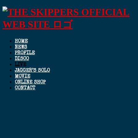
HOME
NEWS
PROFILE
DISCO
LIVE
JAGGER’S SOLO
MOVIE
ONLINE SHOP
CONTACT