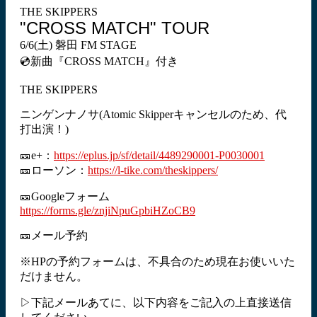
THE SKIPPERS
"CROSS MATCH" TOUR
6/6(土) 磐田 FM STAGE
💿新曲『CROSS MATCH』付き
THE SKIPPERS
ニンゲンナノサ(Atomic Skipperキャンセルのため、代
打出演！)
🎫e+：
https://eplus.jp/sf/detail/4489290001-P0030001
🎫ローソン：
https://l-tike.com/theskippers/
🎫Googleフォーム
https://forms.gle/znjiNpuGpbiHZoCB9
🎫メール予約
※HPの予約フォームは、不具合のため現在お使いいた
だけません。
▷下記メールあてに、以下内容をご記入の上直接送信