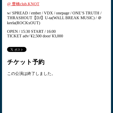
@ 豊橋club.KNOT
w/ SPREAD / ember / VDX / onepage / ONE’S TRUTH /
THRASHOUT【DJ】U-ta(WALL BREAK MUSIC) / ＠
keela(ROCKxOUT)
OPEN / 15:30 START / 16:00
TICKET adv/ ¥2,500 door/ ¥3,000
チケット予約
この公演は終了しました。