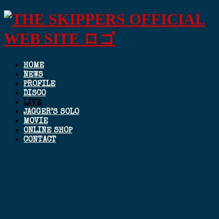
HOME
NEWS
PROFILE
DISCO
LIVE
JAGGER’S SOLO
MOVIE
ONLINE SHOP
CONTACT