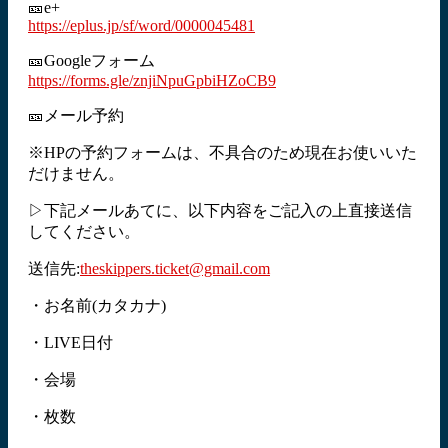
🎫e+
https://eplus.jp/sf/word/0000045481
🎫Googleフォーム
https://forms.gle/znjiNpuGpbiHZoCB9
🎫メール予約
※HPの予約フォームは、不具合のため現在お使いいた
だけません。
▷下記メールあてに、以下内容をご記入の上直接送信
してください。
送信先:
theskippers.ticket@gmail.com
・お名前(カタカナ)
・LIVE日付
・会場
・枚数