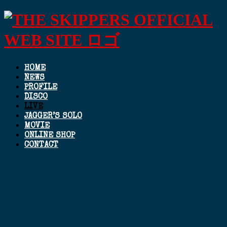
HOME
NEWS
PROFILE
DISCO
LIVE
JAGGER’S SOLO
MOVIE
ONLINE SHOP
CONTACT