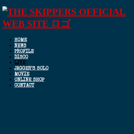
HOME
NEWS
PROFILE
DISCO
LIVE
JAGGER’S SOLO
MOVIE
ONLINE SHOP
CONTACT