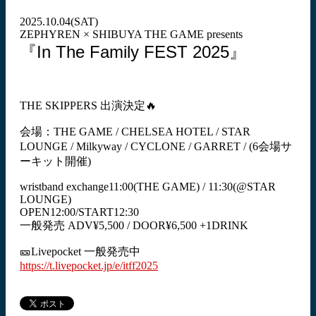
2025.10.04(SAT)
ZEPHYREN × SHIBUYA THE GAME presents
『In The Family FEST 2025』
THE SKIPPERS 出演決定🔥
会場：THE GAME / CHELSEA HOTEL / STAR
LOUNGE / Milkyway / CYCLONE / GARRET / (6会場サ
ーキット開催)
wristband exchange11:00(THE GAME) / 11:30(@STAR
LOUNGE)
OPEN12:00/START12:30
一般発売 ADV¥5,500 / DOOR¥6,500 +1DRINK
🎫Livepocket 一般発売中
https://t.livepocket.jp/e/itff2025