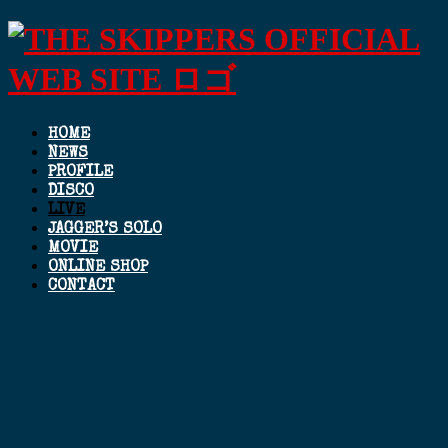
HOME
NEWS
PROFILE
DISCO
LIVE
JAGGER’S SOLO
MOVIE
ONLINE SHOP
CONTACT