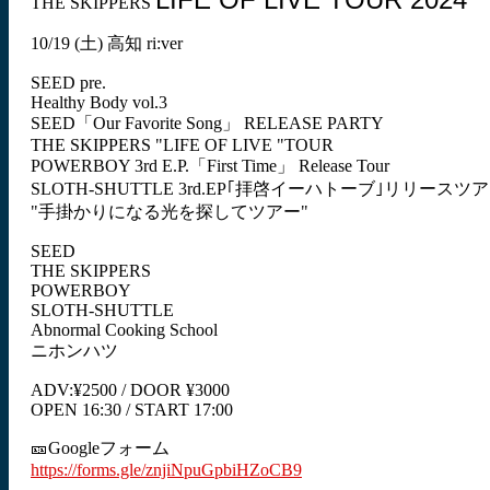
THE SKIPPERS
10/19 (土) 高知 ri:ver
SEED pre.
Healthy Body vol.3
SEED「Our Favorite Song」 RELEASE PARTY
THE SKIPPERS "LIFE OF LIVE "TOUR
POWERBOY 3rd E.P.「First Time」 Release Tour
SLOTH-SHUTTLE 3rd.EP｢拝啓イーハトーブ｣リリースツ
"手掛かりになる光を探してツアー"
SEED
THE SKIPPERS
POWERBOY
SLOTH-SHUTTLE
Abnormal Cooking School
ニホンハツ
ADV:¥2500 / DOOR ¥3000
OPEN 16:30 / START 17:00
🎫Googleフォーム
https://forms.gle/znjiNpuGpbiHZoCB9