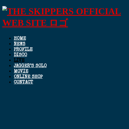
HOME
NEWS
PROFILE
DISCO
LIVE
JAGGER’S SOLO
MOVIE
ONLINE SHOP
CONTACT