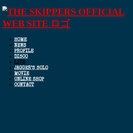
HOME
NEWS
PROFILE
DISCO
LIVE
JAGGER’S SOLO
MOVIE
ONLINE SHOP
CONTACT