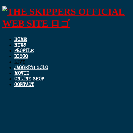
HOME
NEWS
PROFILE
DISCO
LIVE
JAGGER’S SOLO
MOVIE
ONLINE SHOP
CONTACT