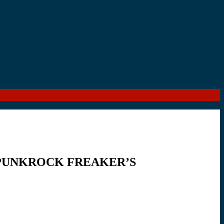
 “PUNKROCK FREAKER’S