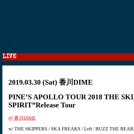
LIVE
2019.03.30
(Sat)
香川DIME
PINE’S APOLLO TOUR 2018 THE S
SPIRIT”Release Tour
@ 香川DIME
w/ THE SKIPPERS / SKA FREAKS / Left / BUZZ THE BE