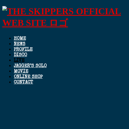
HOME
NEWS
PROFILE
DISCO
LIVE
JAGGER’S SOLO
MOVIE
ONLINE SHOP
CONTACT