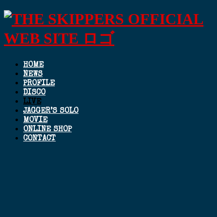
HOME
NEWS
PROFILE
DISCO
LIVE
JAGGER’S SOLO
MOVIE
ONLINE SHOP
CONTACT