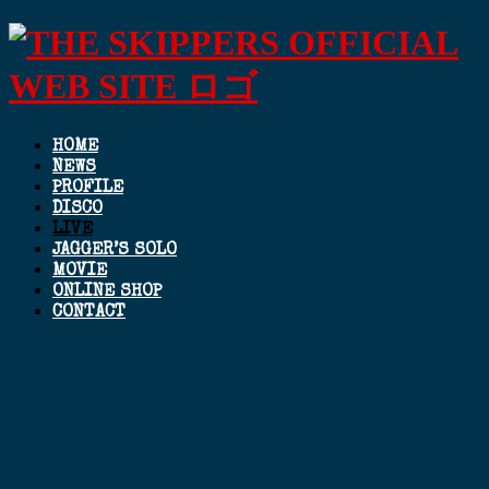
HOME
NEWS
PROFILE
DISCO
LIVE
JAGGER’S SOLO
MOVIE
ONLINE SHOP
CONTACT