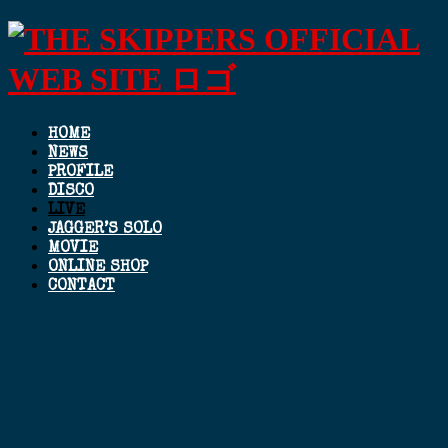
HOME
NEWS
PROFILE
DISCO
LIVE
JAGGER’S SOLO
MOVIE
ONLINE SHOP
CONTACT